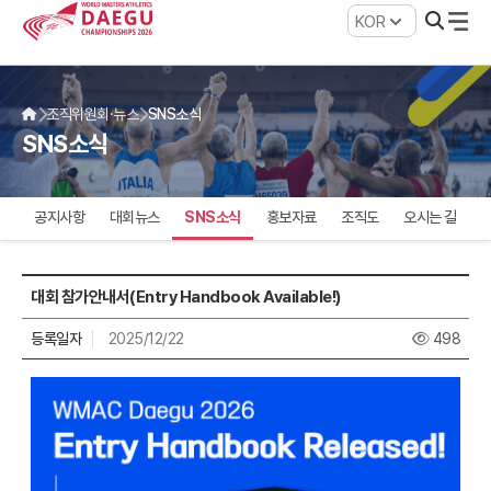
SNS소식 | 2026 대구세계마스터즈 육상경기대회
조직위원회·뉴스
SNS소식
SNS소식
공지사항
대회뉴스
SNS소식
홍보자료
조직도
오시는 길
대회 참가안내서(Entry Handbook Available!)
등록일자
2025/12/22
498